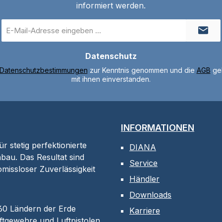
informiert werden.
E-
Mail-
Adresse
Datenschutz
*
Datenschutzbestimmungen
zur Kenntnis genommen und die
AGB
gel
mit ihnen einverstanden.
INFORMATIONEN
 stetig perfektionierte
DIANA
bau. Das Resultat sind
Service
omissloser Zuverlässigkeit
Händler
Downloads
 60 Ländern der Erde
Karriere
tgewehre und Luftpistolen