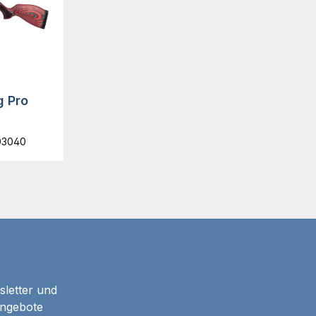
g Pro
03040
sletter und
Angebote