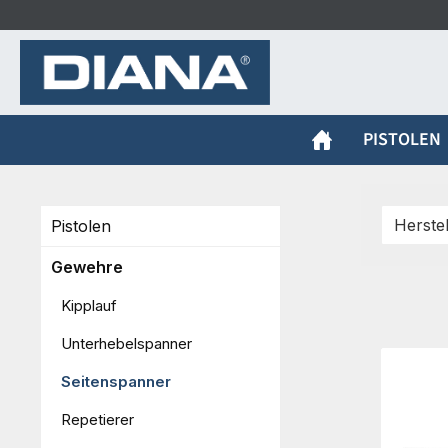
m Hauptinhalt springen
Zur Suche springen
Zur Hauptnavigation springen
PISTOLEN
Herste
Pistolen
Gewehre
Kipplauf
Unterhebelspanner
Seitenspanner
Repetierer