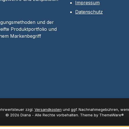
Impressum
Datenschutz
tigungsmethoden und der
eifte Produktportfolio und
inem Markenbegriff
Mehrwertsteuer zzgl.
Versandkosten
und ggf. Nachnahmegebühren, wenn
© 2026 Diana - Alle Rechte vorbehalten. Theme by
ThemeWare®