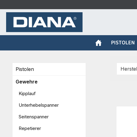
m Hauptinhalt springen
Zur Suche springen
Zur Hauptnavigation springen
PISTOLEN
Herste
Pistolen
Gewehre
Kipplauf
Unterhebelspanner
Seitenspanner
Repetierer