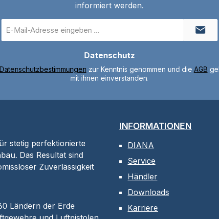
informiert werden.
E-
Mail-
Adresse
Datenschutz
*
Datenschutzbestimmungen
zur Kenntnis genommen und die
AGB
gel
mit ihnen einverstanden.
INFORMATIONEN
 stetig perfektionierte
DIANA
bau. Das Resultat sind
Service
omissloser Zuverlässigkeit
Händler
Downloads
 60 Ländern der Erde
Karriere
tgewehre und Luftpistolen