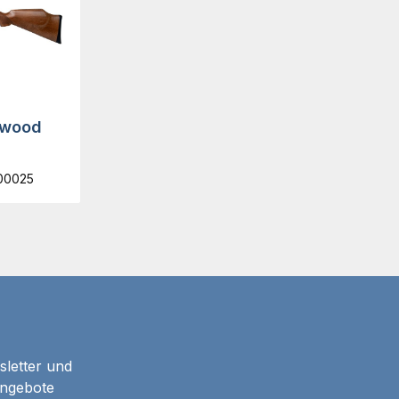
 wood
00025
sletter und
Angebote