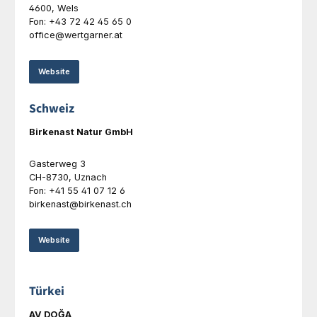
4600, Wels
Fon: +43 72 42 45 65 0
office@wertgarner.at
Website
Schweiz
Birkenast Natur GmbH
Gasterweg 3
CH-8730, Uznach
Fon: +41 55 41 07 12 6
birkenast@birkenast.ch
Website
Türkei
AV DOĞA