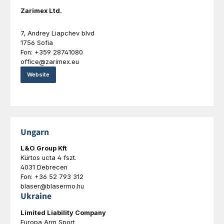
Zarimex Ltd.
7, Andrey Liapchev blvd
1756 Sofia
Fon: +359 28741080
office@zarimex.eu
Website
Ungarn
L&O Group Kft
Kürtos ucta 4 fszt.
4031 Debrecen
Fon: +36 52 793 312
blaser@blasermo.hu
Ukraine
Limited Liability Company
Europa Arm Sport