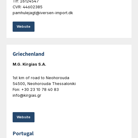
Tlf: 26124547
C
VR: 44602385
pamhulejagt@iversen-import.dk
Website
Griechenland
M.G. Kirgias S.A.
1st km of road to Neohorouda
54500, Neohorouda Thessaloniki
Fon: +30 23 10 78 40 83
info@kirgias.gr
Website
Portugal