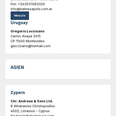
Fon: +543537683320
info@balinesapolo.com.ar
Website
Uruguay
Gregorio Luccisano
Carlos Anaya 2615
CP 11600 Montevideo
gluccisano@hotmail.com
ASIEN
Zypern
Chr. Andreou & Sons Ltd.
8 Athanasiou Christopoullou
4002, Limassol - Cyprus
frederick@idealeisure.com