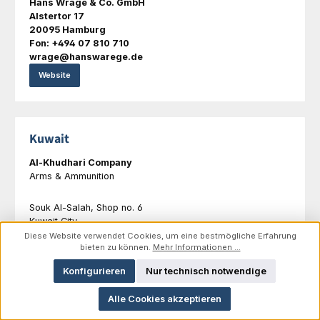
Hans Wrage & Co. GmbH
Alstertor 17
20095 Hamburg
Fon: +494 07 810 710
wrage@hanswarege.de
Website
Kuwait
Al-Khudhari Company
Arms & Ammunition
Souk Al-Salah, Shop no. 6
Kuwait City
Fon: +96522420421
Diese Website verwendet Cookies, um eine bestmögliche Erfahrung
bieten zu können.
Mehr Informationen ...
Discovery-2003@hotmail.com
Konfigurieren
Nur technisch notwendige
Website
Alle Cookies akzeptieren