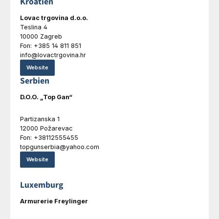
Kroatien
Lovac trgovina d.o.o.
Teslina 4
10000 Zagreb
Fon: +385 14 811 851
info@lovactrgovina.hr
Website
Serbien
D.O.O. „Top Gan“
Partizanska 1
12000 Požarevac
Fon: +38112555455
topgunserbia@yahoo.com
Website
Luxemburg
Armurerie Freylinger