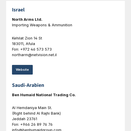
Israel
North Arms Ltd.
Importing Weapons & Ammunition
Kehilat Zion 14 St
183011, Afula
Fon: +972 46 573 573
northarm@netvision.net.il
Website
Saudi-Arabien
Ben Humaid National Trading Co.
Al Hemdaniya Main St.
(Right behind Al Rajhi Bank)
Jeddah 23761
Fon: +966 26 89 76 76
info@benhumaidgroup.com