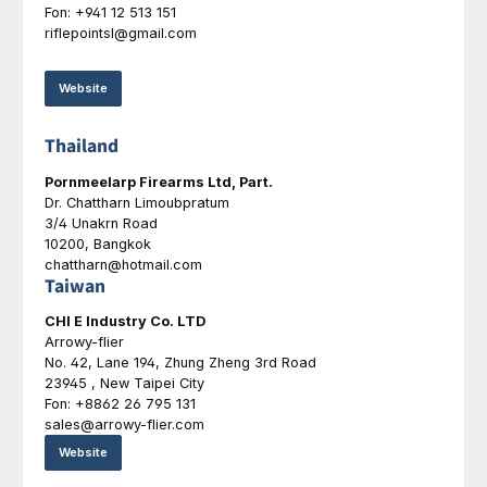
Fon: +941 12 513 151
riflepointsl@gmail.com
Website
Thailand
Pornmeelarp Firearms Ltd, Part.
Dr. Chattharn Limoubpratum
3/4 Unakrn Road
10200, Bangkok
chattharn@hotmail.com
Taiwan
CHI E Industry Co. LTD
Arrowy-flier
No. 42, Lane 194, Zhung Zheng 3rd Road
23945 , New Taipei City
Fon: +8862 26 795 131
sales@arrowy-flier.com
Website