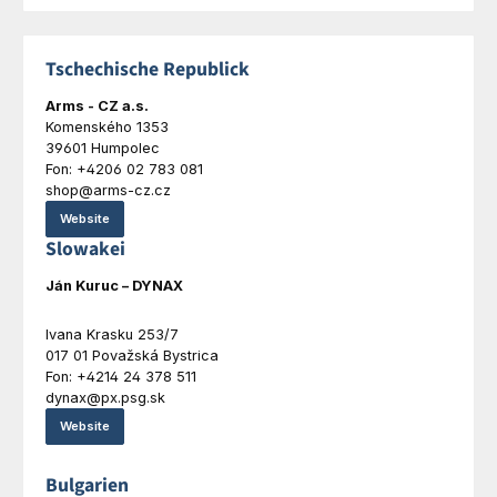
Tschechische Republick
Arms - CZ a.s.
Komenského 1353
39601 Humpolec
Fon: +4206 02 783 081
shop@arms-cz.cz
Website
Slowakei
Ján Kuruc – DYNAX
Ivana Krasku 253/7
017 01 Považská Bystrica
Fon: +4214 24 378 511
dynax@px.psg.sk
Website
Bulgarien