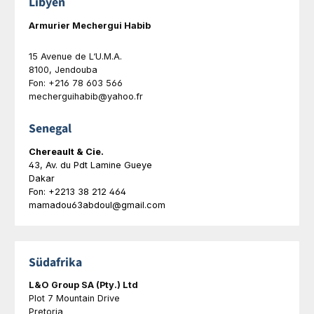
Libyen
Armurier Mechergui Habib
15 Avenue de L‘U.M.A.
8100, Jendouba
Fon: +216 78 603 566
mecherguihabib@yahoo.fr
Senegal
Chereault & Cie.
43, Av. du Pdt Lamine Gueye
Dakar
Fon: +2213 38 212 464
mamadou63abdoul@gmail.com
Südafrika
L&O Group SA (Pty.) Ltd
Plot 7 Mountain Drive
Pretoria