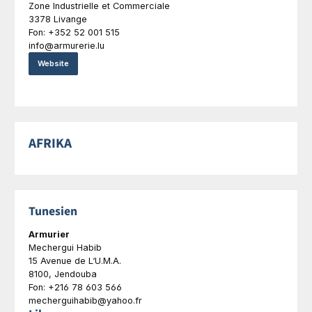
Zone Industrielle et Commerciale
3378 Livange
Fon: +352 52 001 515
info@armurerie.lu
Website
AFRIKA
Tunesien
Armurier
Mechergui Habib
15 Avenue de L‘U.M.A.
8100, Jendouba
Fon: +216 78 603 566
mecherguihabib@yahoo.fr