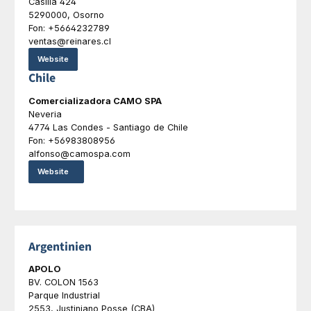
Casilla 424
5290000, Osorno
Fon: +5664232789
ventas@reinares.cl
Website
Chile
Comercializadora CAMO SPA
Neveria
4774 Las Condes - Santiago de Chile
Fon: +56983808956
alfonso@camospa.com
Website
Argentinien
APOLO
BV. COLON 1563
Parque Industrial
2553, Justiniano Posse (CBA)