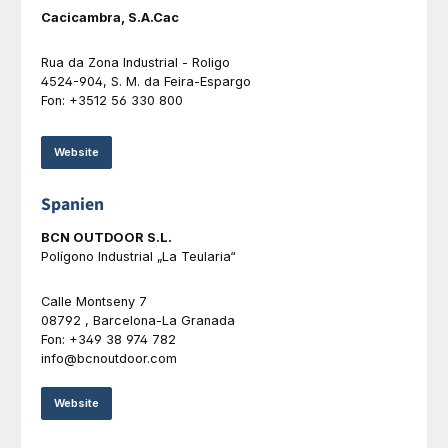
Cacicambra, S.A.Cac
Rua da Zona Industrial - Roligo
4524-904, S. M. da Feira-Espargo
Fon: +3512 56 330 800
Website
Spanien
BCN OUTDOOR S.L.
Polígono Industrial „La Teularia“
Calle Montseny 7
08792 , Barcelona-La Granada
Fon: +349 38 974 782
info@bcnoutdoor.com
Website