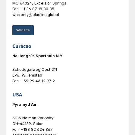
MO 64024, Excelsior Springs
Fon: +1 36 07 18 30 85
warranty@blueline.global
Website
Curacao
de Jongh´s Sporthuis N.Y.
Schottegatweg Oost 211
LP6, Willemstad
F
on: +59 99 46 12 97 2
USA
Pyramyd Air
5135 Naiman Parkway
OH-44139, Solon
Fon: +188 82 624 867