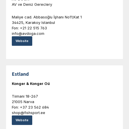
AV ve Deniz Gereclery
Maliye cad. Abbasoğlu İşhanı No11;Kat 1
34425, Karakoy Istanbul
Fon: +21 22 515 763
info@avdoga.com
Website
Estland
Konger & Konger Oü
Tiimani 18-267
21005 Narva
Fon: +37 23 562 684
shop@fishsport.ee
Website