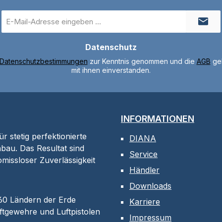
E-
Mail-
Adresse
Datenschutz
*
Datenschutzbestimmungen
zur Kenntnis genommen und die
AGB
gel
mit ihnen einverstanden.
INFORMATIONEN
 stetig perfektionierte
DIANA
bau. Das Resultat sind
Service
omissloser Zuverlässigkeit
Händler
Downloads
 60 Ländern der Erde
Karriere
tgewehre und Luftpistolen
Impressum