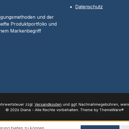
Datenschutz
tigungsmethoden und der
eifte Produktportfolio und
inem Markenbegriff
Mehrwertsteuer zzgl.
Versandkosten
und ggf. Nachnahmegebühren, wenn
© 2026 Diana - Alle Rechte vorbehalten. Theme by
ThemeWare®
hrung bieten zu können.