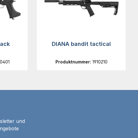
lack
DIANA bandit tactical
10401
Produktnummer:
1910210
sletter und
Angebote