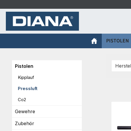
m Hauptinhalt springen
Zur Suche springen
Zur Hauptnavigation springen
PISTOLEN
Herste
Pistolen
Kipplauf
Pressluft
Co2
Gewehre
Zubehör