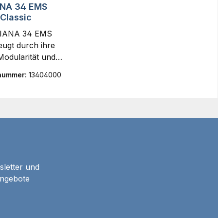
ANA 34 EMS
Classic
DIANA 34 EMS
ugt durch ihre
odularität und
ndividuelle
nummer:
13404000
ngsmöglichkeite
.Dank der
chselbaren
gen lässt sich das
ftgewehr optimal
ie Bedürfnisse
esSchützen
stimmen.Die
sletter und
instellbare
Angebote
usrichtung mit
rbessertem
elungsmechanism