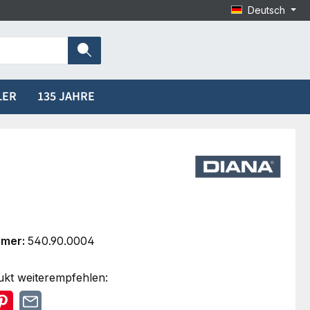
Deutsch
LER
135 JAHRE
mmer:
540.90.0004
ukt weiterempfehlen: