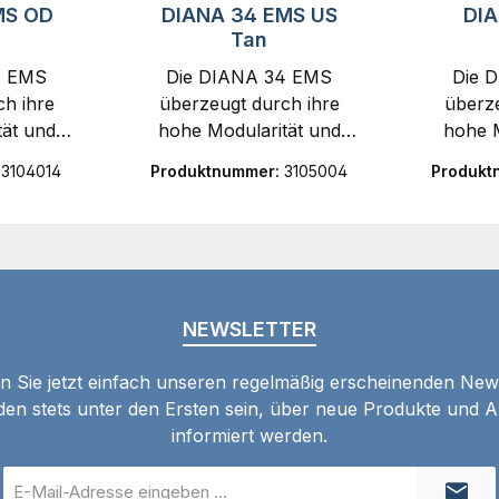
MS OD
DIANA 34 EMS US
DI
Tan
4 EMS
Die DIANA 34 EMS
Die 
h ihre
überzeugt durch ihre
überze
tät und
hohe Modularität und
hohe M
le
individuelle
i
:
3104014
Produktnummer:
3105004
Produkt
ichkeite
Anpassungsmöglichkeite
Anpassu
er
n.Dank der
n
ren
wechselbaren
we
 sich das
Visierungen lässt sich das
Visierun
 optimal
Druckluftgewehr optimal
Drucklu
fnisse
auf die Bedürfnisse
auf d
NEWSLETTER
en
desSchützen
d
Die
abstimmen.Die
ab
 Sie jetzt einfach unseren regelmäßig erscheinenden New
re
einstellbare
e
den stets unter den Ersten sein, über neue Produkte und 
ng mit
Laufausrichtung mit
Laufa
informiert werden.
tem
verbessertem
ve
echanism
Verriegelungsmechanism
Verrieg
E-