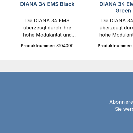
DIANA 34 EMS Black
DIANA 34 E
Green
Die DIANA 34 EMS
Die DIANA 3
überzeugt durch ihre
überzeugt durc
hohe Modularität und
hohe Modulari
individuelle
individuel
Produktnummer:
3104000
Produktnummer
Anpassungsmöglichkeite
Anpassungsmögl
n.Dank der
n.Dank d
wechselbaren
wechselba
Visierungen lässt sich das
Visierungen lässt
Druckluftgewehr optimal
Druckluftgewehr
auf die Bedürfnisse
auf die Bedür
desSchützen
desSchütz
abstimmen.Die
abstimmen.
Abonnieren
einstellbare
einstellba
Sie wer
Laufausrichtung mit
Laufausrichtu
verbessertem
verbesser
Verriegelungsmechanism
Verriegelungsm