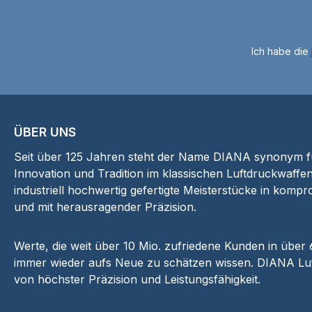
us sorgt für eine
us sorgt für
präzisereSchussabgabe.
präzisereSchus
Zudem kann der Lauf mit
Zudem kann der 
Ich habe die
1/2'' UNF
1/2'' UN
Mündungsgewinde
Mündungsge
einfach gewechselt und
einfach gewech
miteinem Schalldämpfer
miteinem Schal
ausgestattet werden.Der
ausgestattet we
ÜBER UNS
zweiteilige Spannhebel
zweiteilige Spa
mit polymer-
mit polyme
Seit über 125 Jahren steht der Name DIANA synonym für
beschichteten Inlays
beschichteten 
Innovation und Tradition im klassischen Luftdruckwaffen
bietet eine angenehmere
bietet eine ang
industriell hochwertig gefertigte Meisterstücke in kompr
und
und
und mit herausragender Präzision.
geräuscharmeHandhabu
geräuscharmeH
ng. Zusätzlich ist das
ng. Zusätzlich 
Werte, die weit über 10 Mio. zufriedene Kunden in über
Gewehr kompatibel mit
Gewehr kompati
immer wieder aufs Neue zu schätzen wissen. DIANA Luf
einer Gasdruckfeder,
einer Gasdruck
von höchster Präzision und Leistungsfähigkeit.
was einen noch
was einen 
sanfterenSpannmechanis
sanfterenSpann