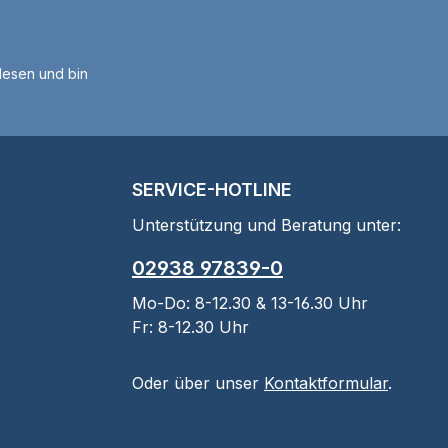
orgt für eine
reSchussabgabe.
ann der Lauf mit
esen und bin
1/2'' UNF
ungsgewinde
 gewechselt und
m Schalldämpfer
attet werden.Der
SERVICE-HOTLINE
ilige Spannhebel
it polymer-
Unterstützung und Beratung unter:
ichteten Inlays
02938 97839-0
eine angenehmere
und
Mo-Do: 8-12.30 & 13-16.30 Uhr
charmeHandhabu
Fr: 8-12.30 Uhr
sätzlich ist das
 kompatibel mit
Oder über unser
Kontaktformular
.
 Gasdruckfeder,
 einen noch
enSpannmechanis