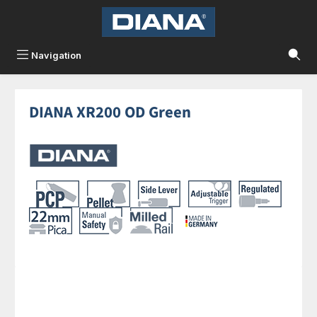
Zum Hauptinhalt springen
Navigation
DIANA XR200 OD Green
Bildergalerie überspringen