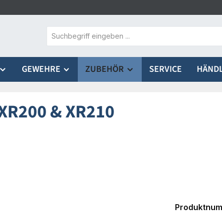
GEWEHRE
ZUBEHÖR
SERVICE
HÄND
 XR200 & XR210
Produktnu