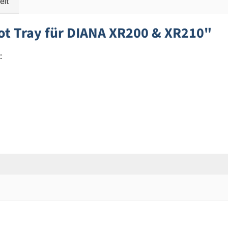
eit
t Tray für DIANA XR200 & XR210"
: