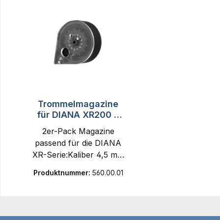
Trommelmagazine
für DIANA XR200 &
XR210 2 Stück
2er-Pack Magazine
passend für die DIANA
XR-Serie:Kaliber 4,5 mm
= 14 Schuss Kaliber 5,5
Produktnummer:
560.00.01
mm = 12 Schuss Kaliber
6,35 mm = 10
Schuss Kaliber 7,62 mm
= 8 Schuss