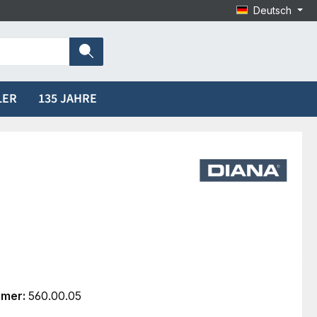
Deutsch
LER
135 JAHRE
mmer:
560.00.05