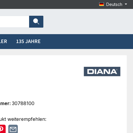
Deutsch
LER
135 JAHRE
mmer:
30788100
ukt weiterempfehlen: