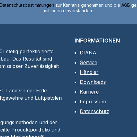
Datenschutzbestimmungen
zur Kenntnis genommen und die
AGB
gel
mit ihnen einverstanden.
INFORMATIONEN
 stetig perfektionierte
DIANA
bau. Das Resultat sind
Service
omissloser Zuverlässigkeit
Händler
Downloads
 60 Ländern der Erde
Karriere
tgewehre und Luftpistolen
Impressum
Datenschutz
tigungsmethoden und der
eifte Produktportfolio und