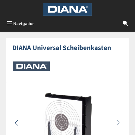
Zum Hauptinhalt springen
Navigation
DIANA Universal Scheibenkasten
Bildergalerie überspringen