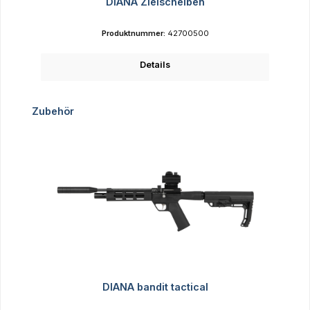
DIANA Zielscheiben
Produktnummer:
42700500
Details
Produktgalerie überspringen
Zubehör
DIANA bandit tactical