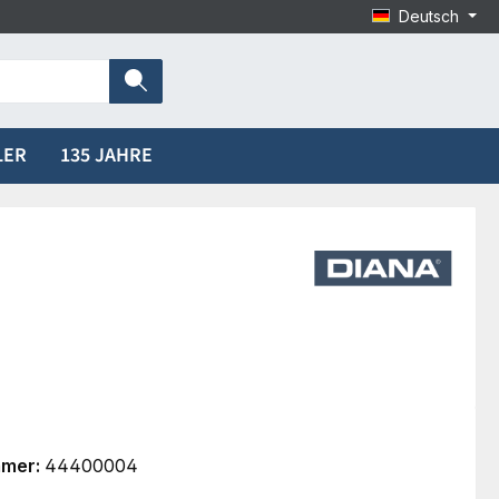
Deutsch
LER
135 JAHRE
mmer:
44400004