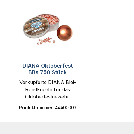
DIANA Oktoberfest
BBs 750 Stück
Verkupferte DIANA Blei-
Rundkugeln für das
Oktoberfestgewehr.
Optimal auch für Stahl-
Produktnummer:
44400003
Ziele und harte
Oberflächen geeignet, da
Querschläger verhindert
werden.Die Rundkugeln