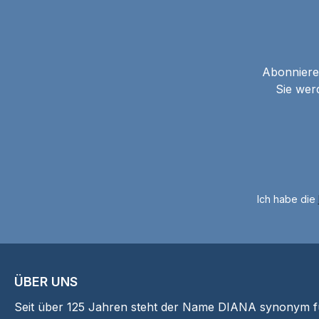
sind doppelt
kupferbeschichtet und
damit hart genug, um
eine Verformung zu
Abonnieren
verhindern, aber weich
Sie wer
genug, um beim Aufprall
zu deformieren. Dies
verhindert die
Querschläger, wie sie
beim Schießen mit Stahl
BB’s auf harte
Ich habe die
Oberflächen häufig
entstehen.Für Indoor-
Schooting, Plinking,
u.v.m.
ÜBER UNS
Seit über 125 Jahren steht der Name DIANA synonym für