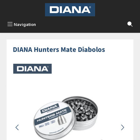
Zum Hauptinhalt springen
Navigation
DIANA Hunters Mate Diabolos
Bildergalerie überspringen