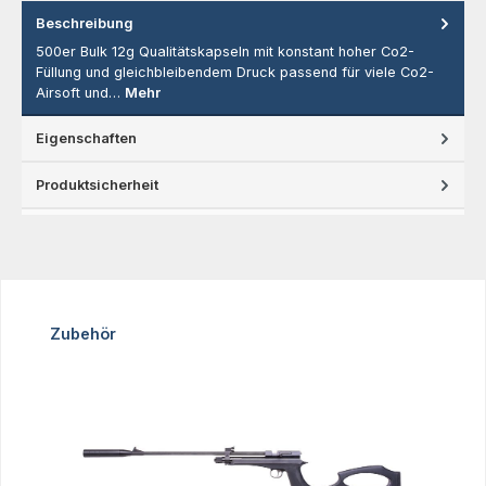
Beschreibung
500er Bulk 12g Qualitätskapseln mit konstant hoher Co2-
Füllung und gleichbleibendem Druck passend für viele Co2-
Airsoft und…
Mehr
Eigenschaften
Produktsicherheit
Produktgalerie überspringen
Zubehör