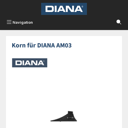
Zum Hauptinhalt springen
Navigation
Korn für DIANA AM03
Bildergalerie überspringen