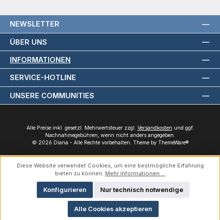
NEWSLETTER
ÜBER UNS
INFORMATIONEN
SERVICE-HOTLINE
UNSERE COMMUNITIES
Alle Preise inkl. gesetzl. Mehrwertsteuer zzgl.
Versandkosten
und ggf.
Nachnahmegebühren, wenn nicht anders angegeben.
© 2026 Diana - Alle Rechte vorbehalten. Theme by
ThemeWare®
Diese Website verwendet Cookies, um eine bestmögliche Erfahrung
bieten zu können.
Mehr Informationen ...
Konfigurieren
Nur technisch notwendige
Alle Cookies akzeptieren